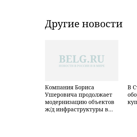
Другие новости
Компания Бориса
В С
Ушеровича продолжает
обо
модернизацию объектов
ку
ж/д инфраструктуры в
Забайкалье