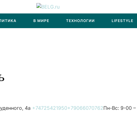
ЛИТИКА
В МИРЕ
ТЕХНОЛОГИИ
LIFESTYLE
ь
уденного, 4а
+74725421950
+79066070762
Пн-Вс: 9-00 –