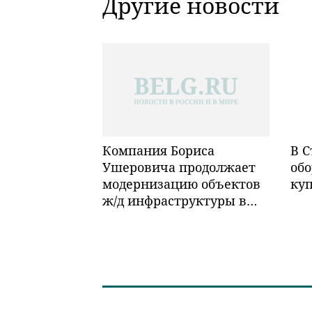
Другие новости
Компания Бориса
В С
Ушеровича продолжает
обо
модернизацию объектов
ку
ж/д инфраструктуры в
Забайкалье