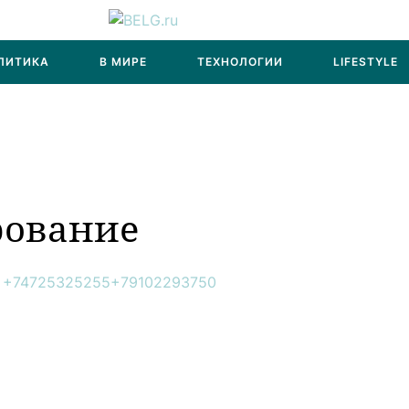
ЛИТИКА
В МИРЕ
ТЕХНОЛОГИИ
LIFESTYLE
рование
.
+74725325255
+79102293750