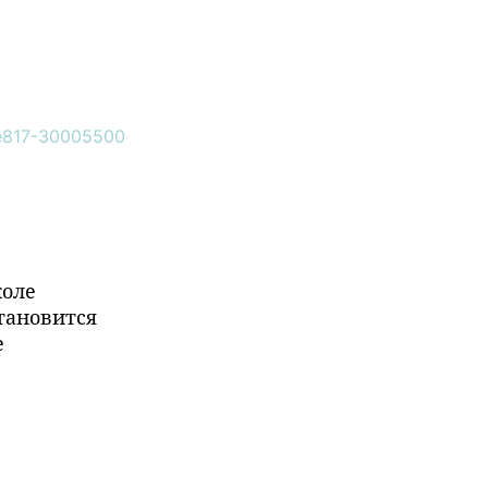
коле
тановится
е