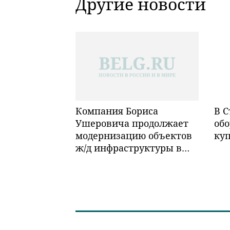
Другие новости
Компания Бориса
В С
Ушеровича продолжает
обо
модернизацию объектов
ку
ж/д инфраструктуры в
Забайкалье