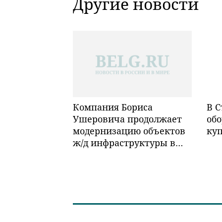
Другие новости
Компания Бориса
В С
Ушеровича продолжает
обо
модернизацию объектов
ку
ж/д инфраструктуры в
Забайкалье