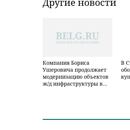
Другие новости
Компания Бориса
В С
Ушеровича продолжает
обо
модернизацию объектов
ку
ж/д инфраструктуры в
Забайкалье