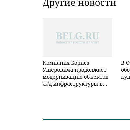
Другие новости
Компания Бориса
В С
Ушеровича продолжает
обо
модернизацию объектов
ку
ж/д инфраструктуры в
Забайкалье