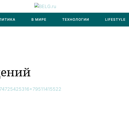
ЛИТИКА
В МИРЕ
ТЕХНОЛОГИИ
LIFESTYLE
щений
74725425316
+79511415522