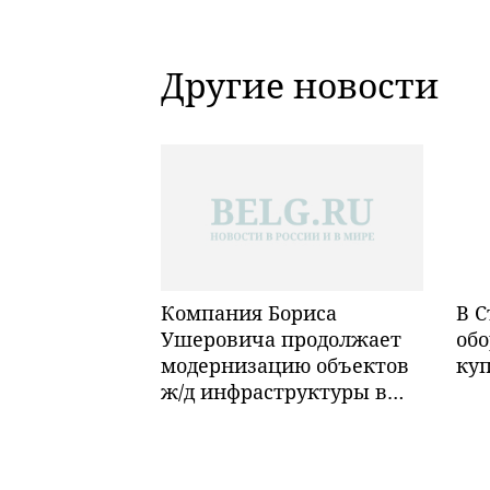
Другие новости
Компания Бориса
В С
Ушеровича продолжает
обо
модернизацию объектов
ку
ж/д инфраструктуры в
Забайкалье