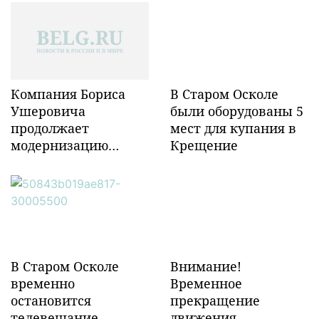
Компания Бориса
В Старом Осколе
Ушеровича
были оборудованы 5
продолжает
мест для купания в
модернизацию
Крещение
объектов ж/д
инфраструктуры в
Забайкалье
В Старом Осколе
Внимание!
временно
Временное
остановится
прекращение
телевещание
движения