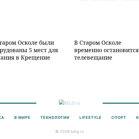
таром Осколе были
В Старом Осколе
рудованы 5 мест для
временно остановится
пания в Крещение
телевещание
КА
В МИРЕ
ТЕХНОЛОГИИ
LIFESTYLE
СПОРТ
© 2026 belg.ru