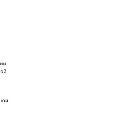
ции
кой
ной