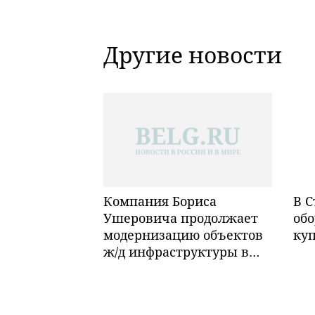
Другие новости
Компания Бориса
В С
Ушеровича продолжает
обо
модернизацию объектов
ку
ж/д инфраструктуры в
Забайкалье