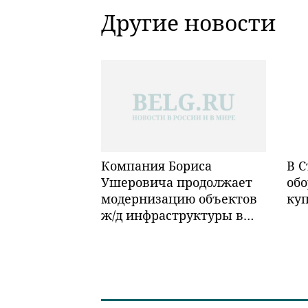
Другие новости
Компания Бориса
В С
Ушеровича продолжает
обо
модернизацию объектов
ку
ж/д инфраструктуры в
Забайкалье