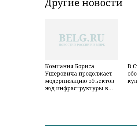
Другие новости
Компания Бориса
В С
Ушеровича продолжает
обо
модернизацию объектов
ку
ж/д инфраструктуры в
Забайкалье