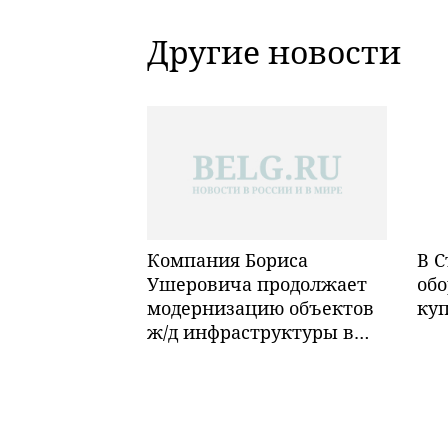
Другие новости
Компания Бориса
В С
Ушеровича продолжает
обо
модернизацию объектов
ку
ж/д инфраструктуры в
Забайкалье