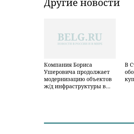
Другие новости
Компания Бориса
В С
Ушеровича продолжает
обо
модернизацию объектов
ку
ж/д инфраструктуры в
Забайкалье