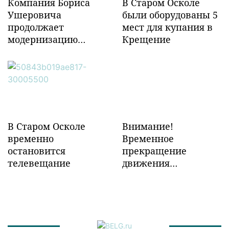
Компания Бориса
В Старом Осколе
Ушеровича
были оборудованы 5
продолжает
мест для купания в
модернизацию
Крещение
объектов ж/д
инфраструктуры в
Забайкалье
В Старом Осколе
Внимание!
временно
Временное
остановится
прекращение
телевещание
движения
транспорта!