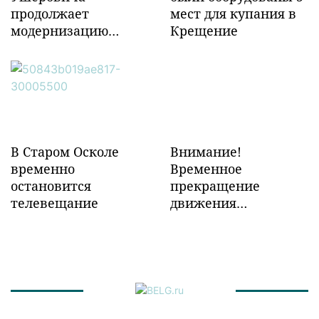
продолжает
мест для купания в
модернизацию
Крещение
объектов ж/д
инфраструктуры в
Забайкалье
В Старом Осколе
Внимание!
временно
Временное
остановится
прекращение
телевещание
движения
транспорта!