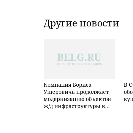
Другие новости
Компания Бориса
В С
Ушеровича продолжает
обо
модернизацию объектов
ку
ж/д инфраструктуры в
Забайкалье