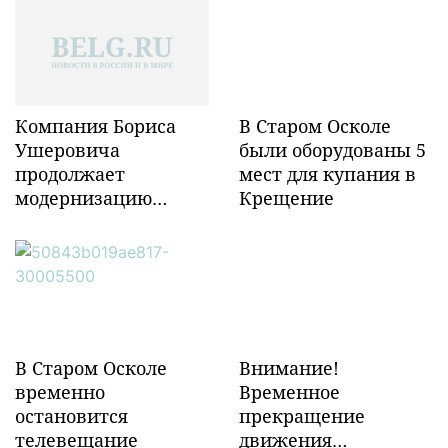
Компания Бориса
В Старом Осколе
Ушеровича
были оборудованы 5
продолжает
мест для купания в
модернизацию
Крещение
объектов ж/д
инфраструктуры в
Забайкалье
В Старом Осколе
Внимание!
временно
Временное
остановится
прекращение
телевещание
движения