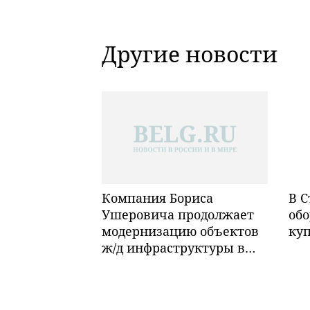
Другие новости
Компания Бориса
В С
Ушеровича продолжает
обо
модернизацию объектов
ку
ж/д инфраструктуры в
Забайкалье