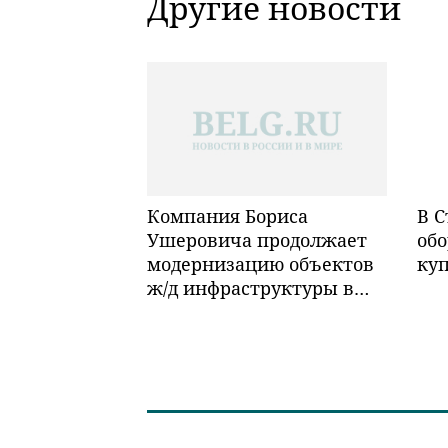
Другие новости
Компания Бориса
В С
Ушеровича продолжает
обо
модернизацию объектов
ку
ж/д инфраструктуры в
Забайкалье