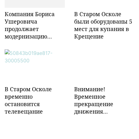
Компания Бориса
В Старом Осколе
Ушеровича
были оборудованы 5
продолжает
мест для купания в
модернизацию
Крещение
объектов ж/д
инфраструктуры в
Забайкалье
В Старом Осколе
Внимание!
временно
Временное
остановится
прекращение
телевещание
движения
транспорта!