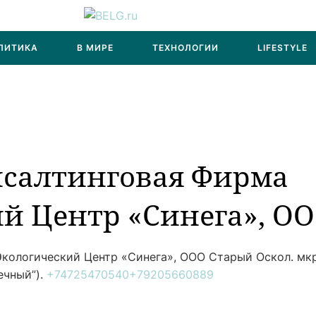
ЛИТИКА
В МИРЕ
ТЕХНОЛОГИИ
LIFESTYLE
нсалтинговая Фирма
й Центр «Синега», О
Экологический Центр «Синега», ООО
Старый Оскол. мкр
ечный”).
+74725470540
+79205660889