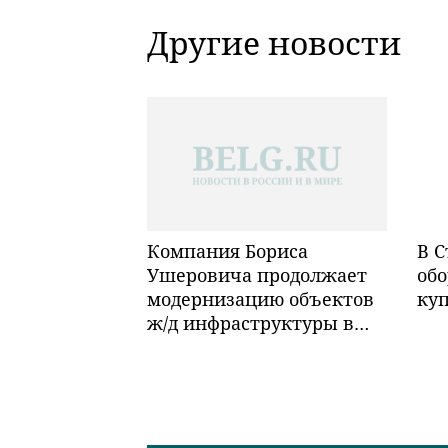
Другие новости
Компания Бориса
В С
Ушеровича продолжает
обо
модернизацию объектов
ку
ж/д инфраструктуры в
Забайкалье