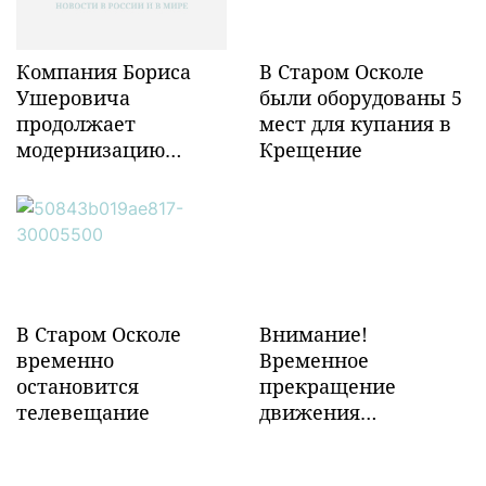
Компания Бориса
В Старом Осколе
Ушеровича
были оборудованы 5
продолжает
мест для купания в
модернизацию
Крещение
объектов ж/д
инфраструктуры в
Забайкалье
В Старом Осколе
Внимание!
временно
Временное
остановится
прекращение
телевещание
движения
транспорта!